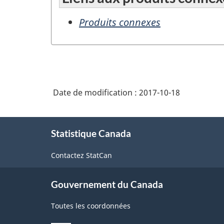
Produits connexes
Date de modification :
2017-10-18
À
Statistique Canada
propos
de
Contactez StatCan
ce
site
Gouvernement du Canada
Toutes les coordonnées