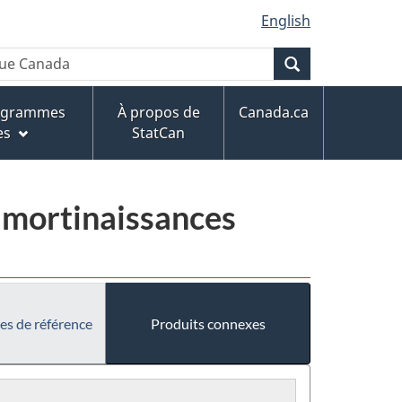
English
Recherche
rogrammes
À propos de
Canada.ca
es
StatCan
es mortinaissances
es de référence
Produits connexes