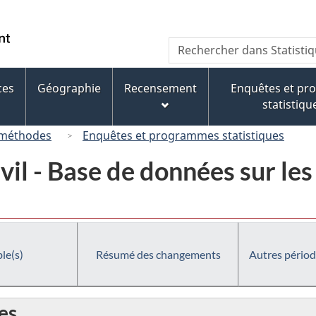
Passer
Passer
Passer
au
à
à
/
Recherche
Rechercher
contenu
« À
la
Government
dans
principal
propos
version
of
Statistique
de
HTML
ces
Géographie
Recensement
Enquêtes et p
Canada
Canada
ce
simplifiée
statistiqu
site »
 méthodes
Enquêtes et programmes statistiques
civil - Base de données sur l
le(s)
Résumé des changements
Autres périod
es