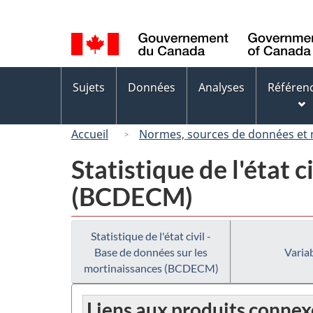
Sélection
de
la
langue
Menus
Sujets
Données
Analyses
Référen
des
sujets
Accueil
Normes, sources de données et
Statistique de l'état 
(BCDECM)
Statistique de l'état civil -
Base de données sur les
Variab
mortinaissances (BCDECM)
Liens aux produits connex