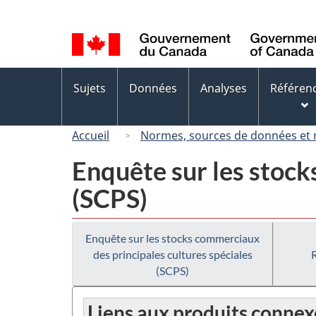
Sélection
de
la
langue
Menus
Sujets
Données
Analyses
Référen
des
sujets
Accueil
Normes, sources de données et
Enquête sur les stock
(SCPS)
Enquête sur les stocks commerciaux
des principales cultures spéciales
(SCPS)
Liens aux produits connex