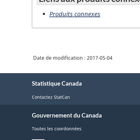
Produits connexes
Date de modification :
2017-05-04
À
Statistique Canada
propos
de
Contactez StatCan
ce
site
Gouvernement du Canada
Toutes les coordonnées