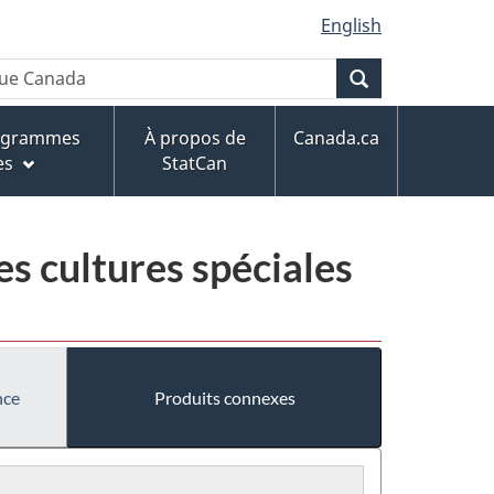
English
Recherche
rogrammes
À propos de
Canada.ca
es
StatCan
s cultures spéciales
nce
Produits connexes