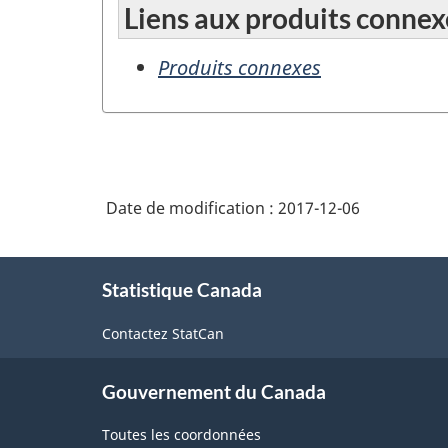
Liens aux produits connex
Produits connexes
Date de modification :
2017-12-06
À
Statistique Canada
propos
de
Contactez StatCan
ce
site
Gouvernement du Canada
Toutes les coordonnées