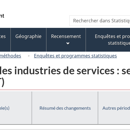
Passer
Passer
Passer
au
à
à
/
Recherche
Rechercher
contenu
« À
la
Government
dans
principal
propos
version
of
Statistique
de
HTML
ces
Géographie
Recensement
Enquêtes et p
Canada
Canada
ce
simplifiée
statistiqu
site »
 méthodes
Enquêtes et programmes statistiques
es industries de services : s
)
le(s)
Résumé des changements
Autres périod