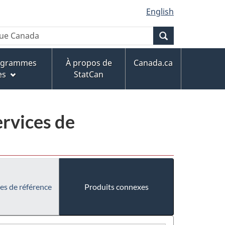
English
Recherche
rogrammes
À propos de
Canada.ca
es
StatCan
ervices de
es de référence
Produits connexes