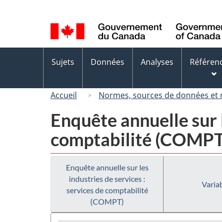
Sélection
de
la
langue
Menus
Sujets
Données
Analyses
Référen
des
sujets
Accueil
Normes, sources de données et
Enquête annuelle sur l
comptabilité (COMPT
Enquête annuelle sur les
industries de services :
Variab
services de comptabilité
(COMPT)