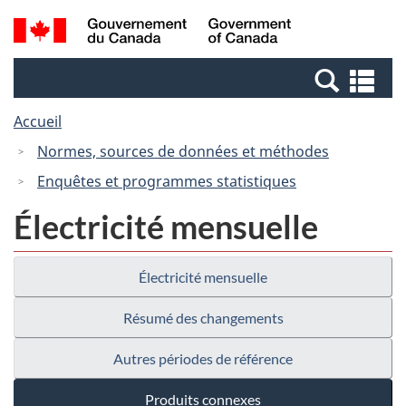
Passer
Passer
Recherche
/
au
à
et
Government
contenu
la
menus
of
Re
principal
version
Canada
et
HTML
Accueil
me
simplifiée
Normes, sources de données et méthodes
Enquêtes et programmes statistiques
Électricité mensuelle
Électricité mensuelle
Résumé des changements
Autres périodes de référence
Produits connexes