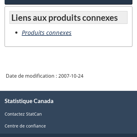
Liens aux produits connexes
Produits connexes
Date de modification :
2007-10-24
À
Statistique Canada
propos
de
Contactez StatCan
ce
site
Centre de confiance