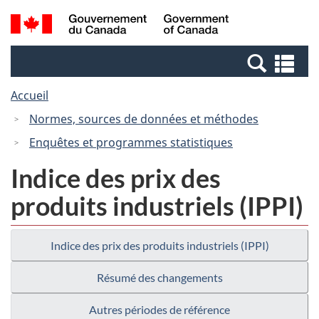
Passer
Passer
Recherche
/
au
à
et
Government
contenu
la
menus
of
Re
principal
version
Canada
et
HTML
Accueil
me
simplifiée
Normes, sources de données et méthodes
Enquêtes et programmes statistiques
Indice des prix des
produits industriels (IPPI)
Indice des prix des produits industriels (IPPI)
Résumé des changements
Autres périodes de référence