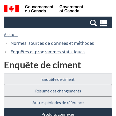
Passer
Passer
Recherche
/
au
à
et
Government
contenu
la
menus
of
Re
principal
version
Canada
et
HTML
Accueil
me
simplifiée
Normes, sources de données et méthodes
Enquêtes et programmes statistiques
Enquête de ciment
Enquête de ciment
Résumé des changements
Autres périodes de référence
Produits connexes