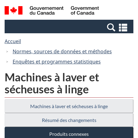
Passer
Passer
Recherche
/
au
à
et
Government
contenu
la
menus
of
Re
principal
version
Canada
et
HTML
Accueil
me
simplifiée
Normes, sources de données et méthodes
Enquêtes et programmes statistiques
Machines à laver et
sécheuses à linge
Machines à laver et sécheuses à linge
Résumé des changements
Produits connexes