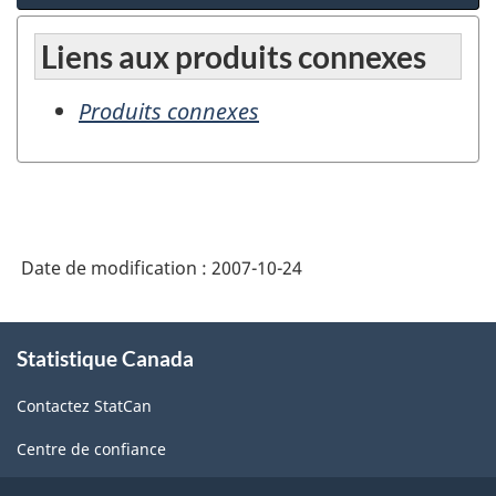
Liens aux produits connexes
Produits connexes
Date de modification :
2007-10-24
À
Statistique Canada
propos
de
Contactez StatCan
ce
site
Centre de confiance