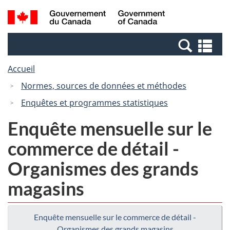
Passer
Passer
Recherche
/
au
à
et
Government
contenu
la
menus
of
Re
principal
version
Canada
et
HTML
Accueil
me
simplifiée
Normes, sources de données et méthodes
Enquêtes et programmes statistiques
Enquête mensuelle sur le
commerce de détail -
Organismes des grands
magasins
Enquête mensuelle sur le commerce de détail -
Organismes des grands magasins