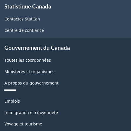
À
Statistique Canada
propos
de
Contactez StatCan
ce
site
Centre de confiance
Gouvernement du Canada
Toutes les coordonnées
Ministères et organismes
À propos du gouvernement
Thèmes
Emplois
et
sujets
Immigration et citoyenneté
Voyage et tourisme