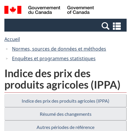
Passer
Passer
Recherche
/
au
à
et
Government
contenu
la
menus
of
Re
principal
version
Canada
et
HTML
Accueil
me
simplifiée
Normes, sources de données et méthodes
Enquêtes et programmes statistiques
Indice des prix des
produits agricoles (IPPA)
Indice des prix des produits agricoles (IPPA)
Résumé des changements
Autres périodes de référence