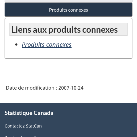
Produits connexes
Liens aux produits connexes
Produits connexes
Date de modification :
2007-10-24
À
Statistique Canada
propos
de
Contactez StatCan
ce
site