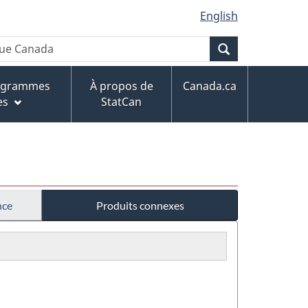
English
Recherche
rogrammes
À propos de
Canada.ca
es
StatCan
nce
Produits connexes