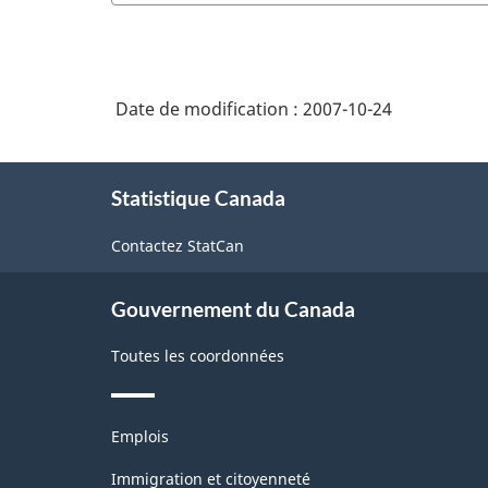
Date de modification :
2007-10-24
À
Statistique Canada
propos
de
Contactez StatCan
ce
site
Gouvernement du Canada
Toutes les coordonnées
Thèmes
Emplois
et
sujets
Immigration et citoyenneté