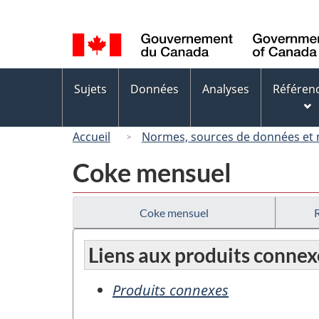
Sélection
de
la
langue
Menus
Sujets
Données
Analyses
Référen
des
sujets
Accueil
Normes, sources de données et
Coke mensuel
Coke mensuel
Liens aux produits connex
Produits connexes