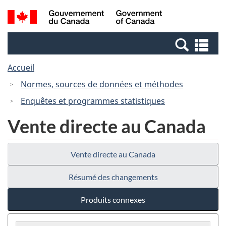
Passer
Passer
Recherche
/
au
à
et
Government
contenu
la
menus
of
Re
principal
version
Canada
et
HTML
Accueil
me
simplifiée
Normes, sources de données et méthodes
Enquêtes et programmes statistiques
Vente directe au Canada
Vente directe au Canada
Résumé des changements
Produits connexes