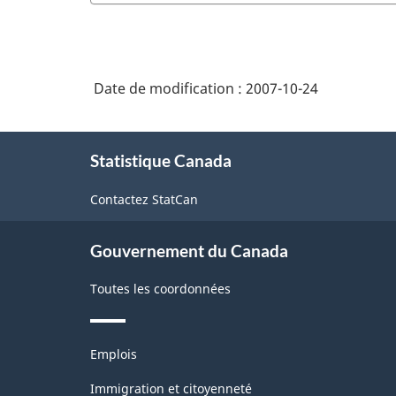
Date de modification :
2007-10-24
À
Statistique Canada
propos
de
Contactez StatCan
ce
site
Gouvernement du Canada
Toutes les coordonnées
Thèmes
Emplois
et
sujets
Immigration et citoyenneté