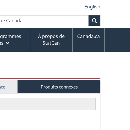
English
Recherche
rogrammes
À propos de
Canada.ca
es
StatCan
nce
Produits connexes