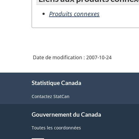
Produits connexes
Date de modification :
2007-10-24
À
Statistique Canada
propos
de
Contactez StatCan
ce
site
Gouvernement du Canada
Toutes les coordonnées