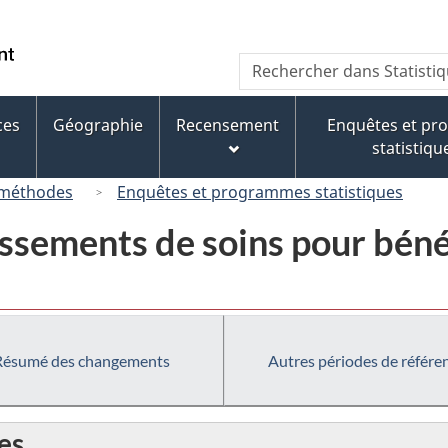
Passer
Passer
Passer
au
à
à
/
Recherche
Rechercher
contenu
« À
la
Government
dans
principal
propos
version
of
Statistique
de
HTML
ces
Géographie
Recensement
Enquêtes et p
Canada
Canada
ce
simplifiée
statistiqu
site »
 méthodes
Enquêtes et programmes statistiques
issements de soins pour béné
Résumé des changements
Autres périodes de référe
es