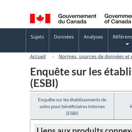
Sélection
de
la
langue
Menus
Sujets
Données
Analyses
Référen
des
sujets
Accueil
Normes, sources de données et
Enquête sur les établ
(ESBI)
Enquête sur les établissements de
soins pour bénéficiaires internes
(ESBI)
Liens aux produits connex