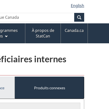
English
Recherche
rogrammes
À propos de
Canada.ca
es
StatCan
ficiaires internes
nce
Produits connexes