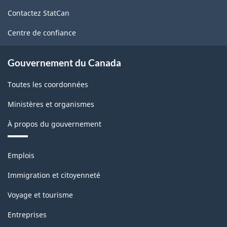
de
Contactez StatCan
ce
site
Centre de confiance
Gouvernement du Canada
Toutes les coordonnées
Ministères et organismes
À propos du gouvernement
Thèmes
Emplois
et
sujets
Immigration et citoyenneté
Voyage et tourisme
Entreprises