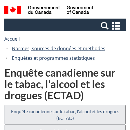
Passer
Passer
Recherche
/
au
à
et
Government
contenu
la
menus
of
Re
principal
version
Canada
et
HTML
Accueil
me
simplifiée
Normes, sources de données et méthodes
Enquêtes et programmes statistiques
Enquête canadienne sur
le tabac, l'alcool et les
drogues (ECTAD)
Enquête canadienne sur le tabac, l'alcool et les drogues
(ECTAD)