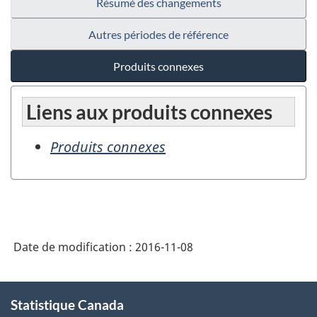
Résumé des changements
Autres périodes de référence
Produits connexes
Liens aux produits connexes
Produits connexes
Date de modification :
2016-11-08
À
Statistique Canada
propos