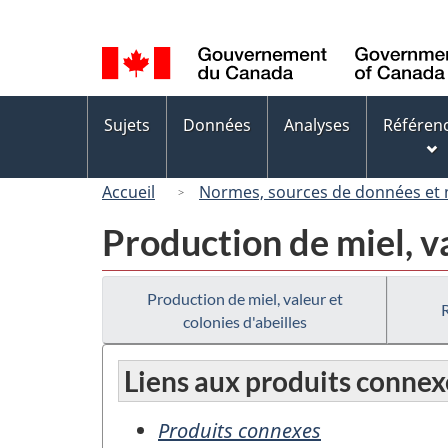
Sélection
de
la
langue
Menus
Sujets
Données
Analyses
Référen
des
sujets
Accueil
Normes, sources de données et
Production de miel, va
Production de miel, valeur et
colonies d'abeilles
Liens aux produits connex
Produits connexes