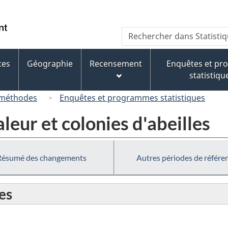
Passer
Passer
Passer
Passer
au
au
à
à
/
Recherche
Rechercher
Gestionnaire
contenu
« À
la
Government
dans
des
principal
propos
version
of
Statistique
Invitations
de
HTML
ces
Géographie
Recensement
Enquêtes et p
Canada
Canada
ce
simplifiée
statistiqu
site »
 méthodes
Enquêtes et programmes statistiques
leur et colonies d'abeilles
Résumé des changements
Autres périodes de référe
es