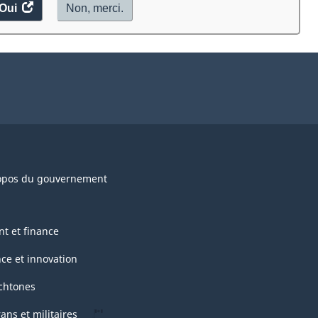
Oui
accéder
Non, merci.
au
sondage.
opos du gouvernement
nt et finance
nce et innovation
chtones
ans et militaires