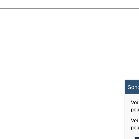
Sond
Vou
pou
Veu
pou