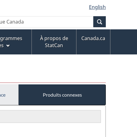
English
Recherche
rogrammes
À propos de
Canada.ca
es
StatCan
nce
Produits connexes