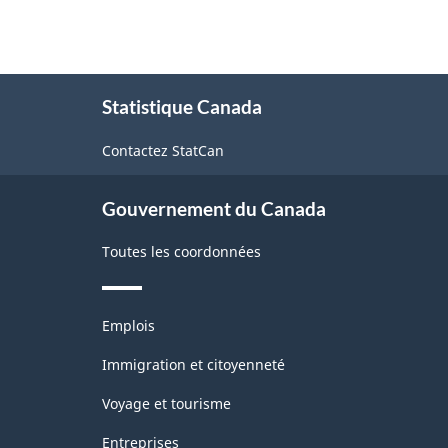
À
Statistique Canada
propos
de
Contactez StatCan
ce
site
Gouvernement du Canada
Toutes les coordonnées
Thèmes
Emplois
et
sujets
Immigration et citoyenneté
Voyage et tourisme
Entreprises