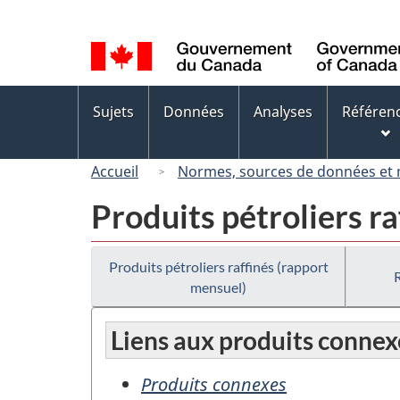
Sélection
de
la
langue
Menus
Sujets
Données
Analyses
Référen
des
sujets
Accueil
Normes, sources de données et
Produits pétroliers r
Produits pétroliers raffinés (rapport
mensuel)
Liens aux produits connex
Produits connexes