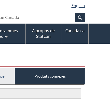
English
Recherche
rogrammes
À propos de
Canada.ca
es
StatCan
nce
Produits connexes