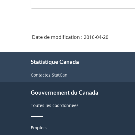
Date de modification :
2016-04-20
À
Statistique Canada
propos
de
Contactez StatCan
ce
site
Gouvernement du Canada
Toutes les coordonnées
Thèmes
Emplois
et