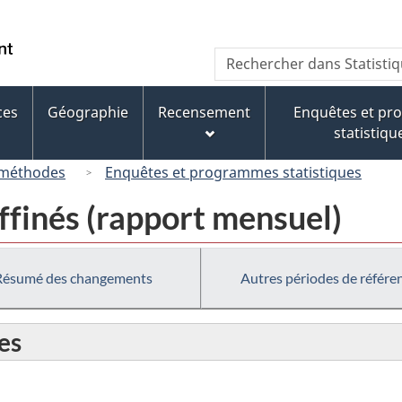
Passer
Passer
Passer
au
à
à
/
Recherche
Rechercher
contenu
« À
la
Government
dans
principal
propos
version
of
Statistique
de
HTML
ces
Géographie
Recensement
Enquêtes et p
Canada
Canada
ce
simplifiée
statistiqu
site »
 méthodes
Enquêtes et programmes statistiques
affinés (rapport mensuel)
Résumé des changements
Autres périodes de référe
es