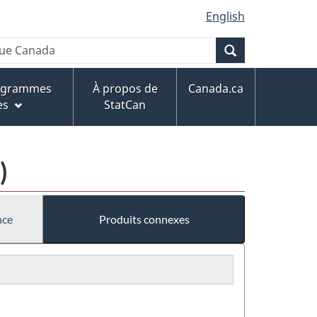
English
Recherche
rogrammes
À propos de
Canada.ca
es
StatCan
)
nce
Produits connexes