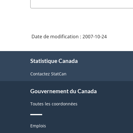
Date de modification :
2007-10-24
À
Statistique Canada
propos
de
Contactez StatCan
ce
site
Gouvernement du Canada
Toutes les coordonnées
Thèmes
Emplois
et