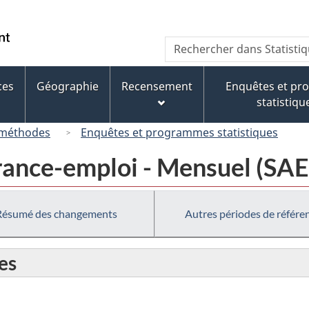
Passer
Passer
Passer
au
à
à
/
Recherche
Rechercher
contenu
« À
la
Government
dans
principal
propos
version
of
Statistique
de
HTML
ces
Géographie
Recensement
Enquêtes et p
Canada
Canada
ce
simplifiée
statistiqu
site »
 méthodes
Enquêtes et programmes statistiques
urance-emploi - Mensuel (SAE
Résumé des changements
Autres périodes de référe
es