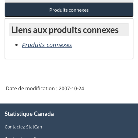
Produits connexes
Liens aux produits connexes
Produits connexes
Date de modification :
2007-10-24
À
Statistique Canada
propos
de
Contactez StatCan
ce
site