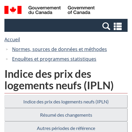
Passer
Passer
Recherche
/
au
à
et
Government
contenu
la
menus
of
Re
principal
version
Canada
et
HTML
Accueil
me
simplifiée
Normes, sources de données et méthodes
Enquêtes et programmes statistiques
Indice des prix des
logements neufs (IPLN)
Indice des prix des logements neufs (IPLN)
Résumé des changements
Autres périodes de référence