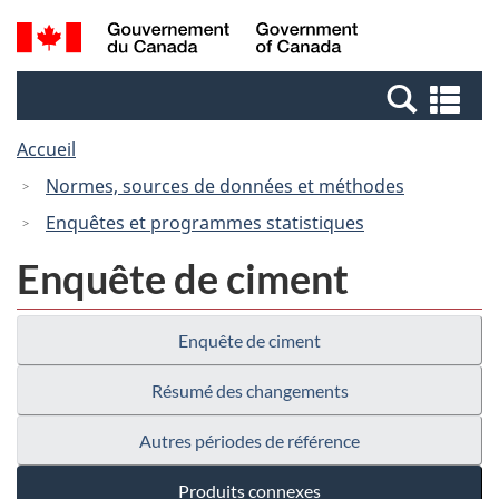
Passer
Passer
Recherche
/
au
à
et
Government
contenu
la
menus
of
Re
principal
version
Canada
et
HTML
Accueil
me
simplifiée
Normes, sources de données et méthodes
Enquêtes et programmes statistiques
Enquête de ciment
Enquête de ciment
Résumé des changements
Autres périodes de référence
Produits connexes