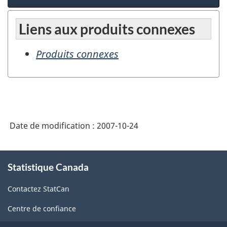
Liens aux produits connexes
Produits connexes
Date de modification :
2007-10-24
À
Statistique Canada
propos
de
Contactez StatCan
ce
site
Centre de confiance