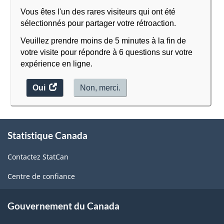
Vous êtes l'un des rares visiteurs qui ont été
sélectionnés pour partager votre rétroaction.
Veuillez prendre moins de 5 minutes à la fin de
votre visite pour répondre à 6 questions sur votre
expérience en ligne.
Oui
accéder
Non, merci.
au
sondage.
À
Statistique Canada
propos
de
Contactez StatCan
ce
site
Centre de confiance
Gouvernement du Canada