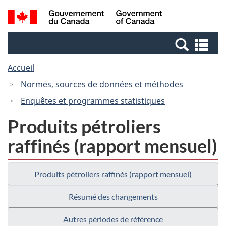
Passer
Passer
Passer
Recherche
/
au
au
à
et
Government
Gestionnaire
contenu
la
menus
of
Re
des
principal
version
Canada
et
Invitations
HTML
Accueil
me
simplifiée
Normes, sources de données et méthodes
Enquêtes et programmes statistiques
Produits pétroliers
raffinés (rapport mensuel)
Produits pétroliers raffinés (rapport mensuel)
Résumé des changements
Autres périodes de référence