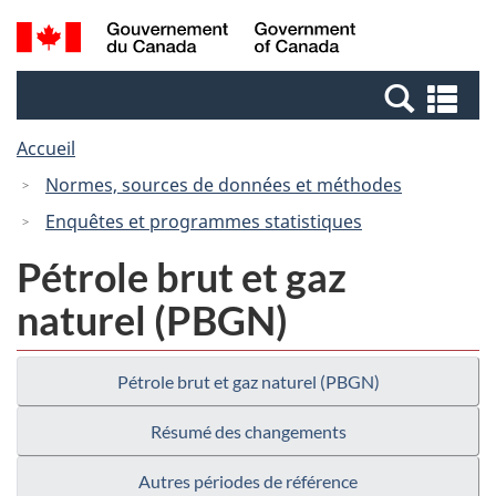
Passer
Passer
Recherche
/
au
à
et
Government
contenu
la
menus
of
Re
principal
version
Canada
et
HTML
Accueil
me
simplifiée
Normes, sources de données et méthodes
Enquêtes et programmes statistiques
Pétrole brut et gaz
naturel (PBGN)
Pétrole brut et gaz naturel (PBGN)
Résumé des changements
Autres périodes de référence