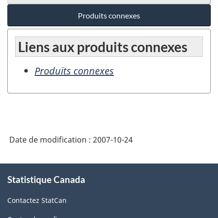
Produits connexes
Liens aux produits connexes
Produits connexes
Date de modification :
2007-10-24
À
Statistique Canada
propos
de
Contactez StatCan
ce
site