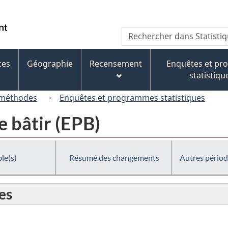
Passer
Passer
Passer
au
à
à
/
Recherche
Rechercher
contenu
« À
la
Government
dans
principal
propos
version
of
Statistique
de
HTML
ces
Géographie
Recensement
Enquêtes et p
Canada
Canada
ce
simplifiée
statistiqu
site »
 méthodes
Enquêtes et programmes statistiques
 bâtir (EPB)
le(s)
Résumé des changements
Autres périod
es