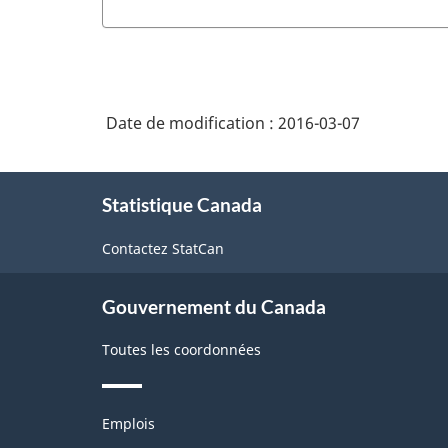
Date de modification :
2016-03-07
À
Statistique Canada
propos
de
Contactez StatCan
ce
site
Gouvernement du Canada
Toutes les coordonnées
Thèmes
Emplois
et