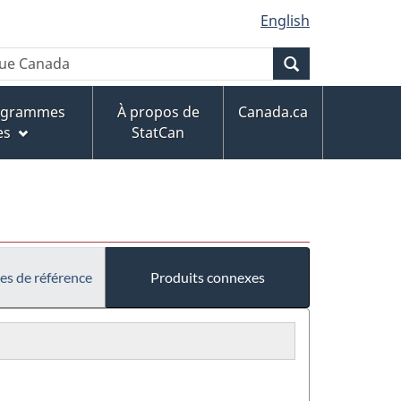
English
Recherche
rogrammes
À propos de
Canada.ca
es
StatCan
es de référence
Produits connexes