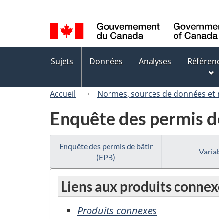
Sélection
de
la
langue
Menus
Sujets
Données
Analyses
Référen
des
sujets
Accueil
Normes, sources de données et
Enquête des permis de
Enquête des permis de bâtir
Variab
(EPB)
Liens aux produits connex
Produits connexes