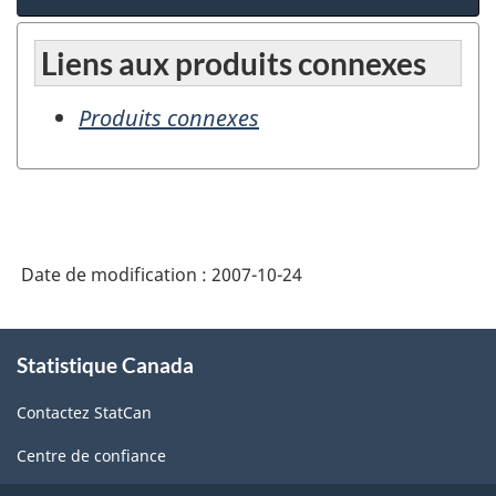
Liens aux produits connexes
Produits connexes
Date de modification :
2007-10-24
À
Statistique Canada
propos
de
Contactez StatCan
ce
site
Centre de confiance