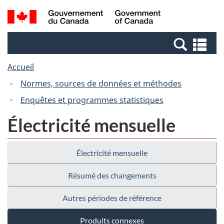
Passer
Passer
Recherche
/
au
à
et
Government
contenu
la
menus
of
Re
principal
version
Canada
et
HTML
Accueil
me
simplifiée
Normes, sources de données et méthodes
Enquêtes et programmes statistiques
Électricité mensuelle
Électricité mensuelle
Résumé des changements
Autres périodes de référence
Produits connexes