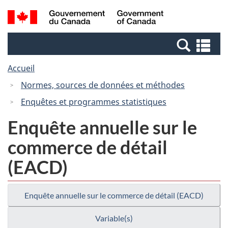
Passer
Passer
Recherche
/
au
à
et
Government
contenu
la
menus
of
Re
principal
version
Canada
et
HTML
Accueil
me
simplifiée
Normes, sources de données et méthodes
Enquêtes et programmes statistiques
Enquête annuelle sur le
commerce de détail
(EACD)
Enquête annuelle sur le commerce de détail (EACD)
Variable(s)