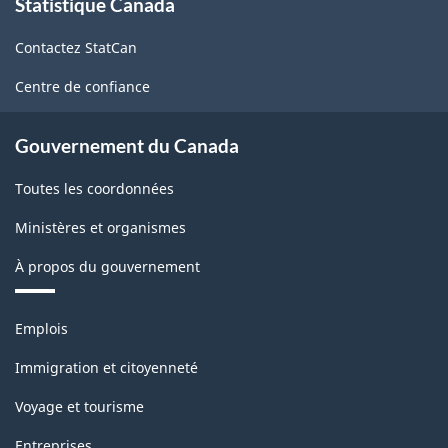
Statistique Canada
propos
de
Contactez StatCan
ce
site
Centre de confiance
Gouvernement du Canada
Toutes les coordonnées
Ministères et organismes
À propos du gouvernement
Thèmes
Emplois
et
sujets
Immigration et citoyenneté
Voyage et tourisme
Entreprises