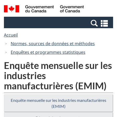
Passer
Passer
Recherche
/
au
à
et
Government
contenu
la
menus
of
Re
principal
version
Canada
et
HTML
Accueil
me
simplifiée
Normes, sources de données et méthodes
Enquêtes et programmes statistiques
Enquête mensuelle sur les
industries
manufacturières (EMIM)
Enquête mensuelle sur les industries manufacturières
(EMIM)