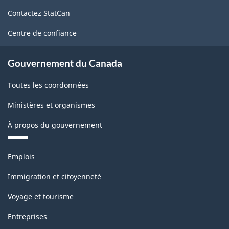
de
Contactez StatCan
ce
site
Centre de confiance
Gouvernement du Canada
Toutes les coordonnées
Ministères et organismes
À propos du gouvernement
Thèmes
Emplois
et
sujets
Immigration et citoyenneté
Voyage et tourisme
Entreprises