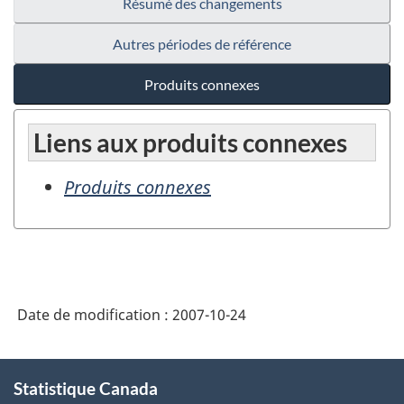
Résumé des changements
Autres périodes de référence
Produits connexes
Liens aux produits connexes
Produits connexes
Date de modification :
2007-10-24
À
Statistique Canada
propos