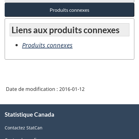
Produits connexes
Liens aux produits connexes
Produits connexes
Date de modification :
2016-01-12
À
Statistique Canada
propos
de
Contactez StatCan
ce
site