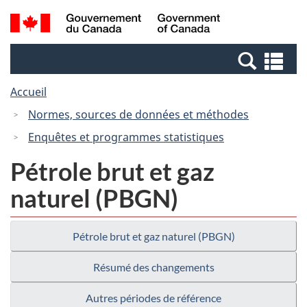
Passer
Passer
Recherche
/
au
à
et
Government
contenu
la
menus
of
Re
principal
version
Canada
et
HTML
Accueil
me
simplifiée
Normes, sources de données et méthodes
Enquêtes et programmes statistiques
Pétrole brut et gaz
naturel (PBGN)
Pétrole brut et gaz naturel (PBGN)
Résumé des changements
Autres périodes de référence