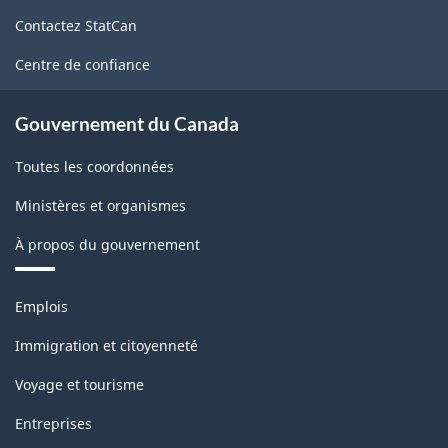
de
Contactez StatCan
ce
site
Centre de confiance
Gouvernement du Canada
Toutes les coordonnées
Ministères et organismes
À propos du gouvernement
Thèmes
Emplois
et
sujets
Immigration et citoyenneté
Voyage et tourisme
Entreprises