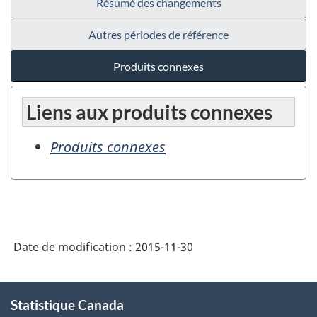
Résumé des changements
Autres périodes de référence
Produits connexes
Liens aux produits connexes
Produits connexes
Date de modification :
2015-11-30
À
Statistique Canada
propos