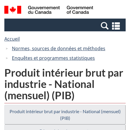
Passer
Passer
Recherche
/
au
à
et
Government
contenu
la
menus
of
Re
principal
version
Canada
et
HTML
Accueil
me
simplifiée
Normes, sources de données et méthodes
Enquêtes et programmes statistiques
Produit intérieur brut par
industrie - National
(mensuel) (PIB)
Produit intérieur brut par industrie - National (mensuel)
(PIB)