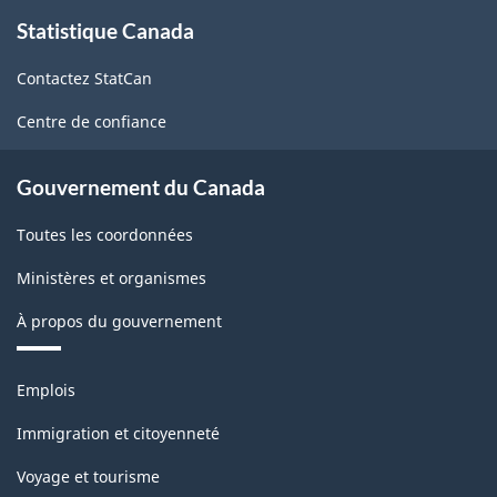
À
Statistique Canada
propos
de
Contactez StatCan
ce
site
Centre de confiance
Gouvernement du Canada
Toutes les coordonnées
Ministères et organismes
À propos du gouvernement
Thèmes
Emplois
et
sujets
Immigration et citoyenneté
Voyage et tourisme