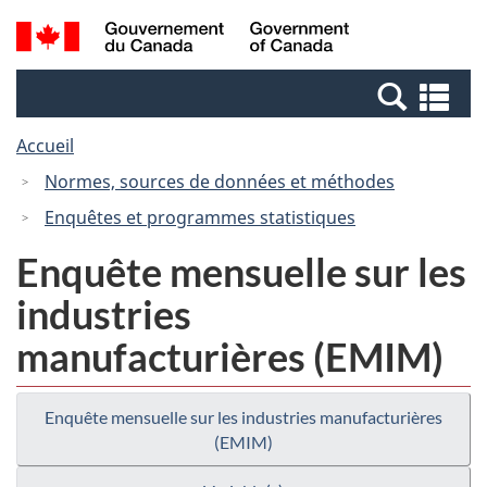
Passer
Passer
Recherche
/
au
à
et
Government
contenu
la
menus
of
Re
principal
version
Canada
et
HTML
Accueil
me
simplifiée
Normes, sources de données et méthodes
Enquêtes et programmes statistiques
Enquête mensuelle sur les
industries
manufacturières (EMIM)
Enquête mensuelle sur les industries manufacturières
(EMIM)