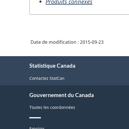
Produits connexes
Date de modification :
2015-09-23
À
Statistique Canada
propos
de
Contactez StatCan
ce
site
Gouvernement du Canada
Toutes les coordonnées
Thèmes
Emplois