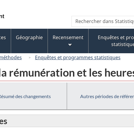
Passer
Passer
Passer
au
à
à
/
Recherche
Rechercher
contenu
« À
la
Government
dans
principal
propos
version
of
Statistique
de
HTML
ces
Géographie
Recensement
Enquêtes et p
Canada
Canada
ce
simplifiée
statistiqu
site »
 méthodes
Enquêtes et programmes statistiques
la rémunération et les heure
Résumé des changements
Autres périodes de référe
es