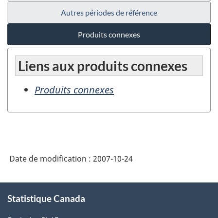
Autres périodes de référence
Produits connexes
Liens aux produits connexes
Produits connexes
Date de modification :
2007-10-24
À
Statistique Canada
propos
de