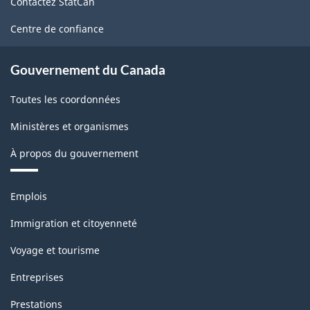
Contactez StatCan
ce
site
Centre de confiance
Gouvernement du Canada
Toutes les coordonnées
Ministères et organismes
À propos du gouvernement
Thèmes
Emplois
et
sujets
Immigration et citoyenneté
Voyage et tourisme
Entreprises
Prestations