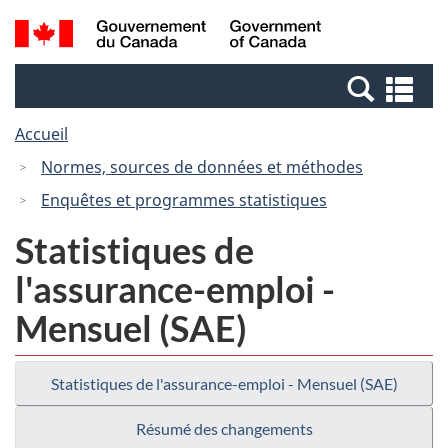
Passer
Passer
Recherche
/
au
à
et
Government
contenu
la
menus
of
Re
principal
version
Canada
et
HTML
Accueil
me
simplifiée
Normes, sources de données et méthodes
Enquêtes et programmes statistiques
Statistiques de
l'assurance-emploi -
Mensuel (SAE)
Statistiques de l'assurance-emploi - Mensuel (SAE)
Résumé des changements