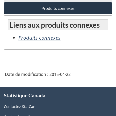
Produits connexes
Liens aux produits connexes
Produits connexes
Date de modification :
2015-04-22
À
Statistique Canada
propos
de
Contactez StatCan
ce
site