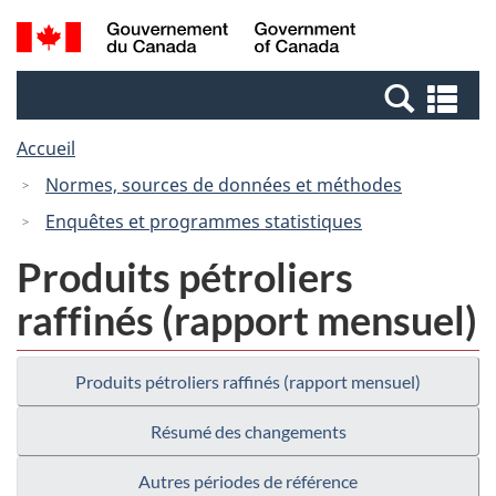
Passer
Passer
Recherche
/
au
à
et
Government
contenu
la
menus
of
Re
principal
version
Canada
et
HTML
Accueil
me
simplifiée
Normes, sources de données et méthodes
Enquêtes et programmes statistiques
Produits pétroliers
raffinés (rapport mensuel)
Produits pétroliers raffinés (rapport mensuel)
Résumé des changements
Autres périodes de référence