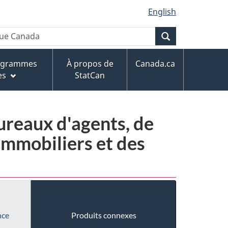
English
Recherche
rogrammes
À propos de
Canada.ca
es
StatCan
bureaux d'agents, de
immobiliers et des
nce
Produits connexes