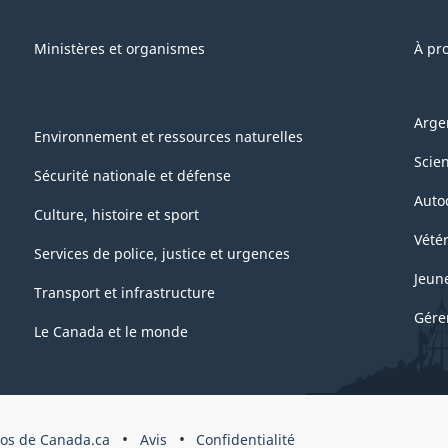
Ministères et organismes
À pr
Arge
Environnement et ressources naturelles
Scie
Sécurité nationale et défense
Auto
Culture, histoire et sport
Vétér
Services de police, justice et urgences
Jeun
Transport et infrastructure
Gére
Le Canada et le monde
pos de Canada.ca
Avis
Confidentialité