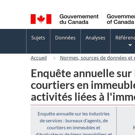
Sélection
de
la
langue
Menus
Sujets
Données
Analyses
Référen
des
sujets
Accueil
Normes, sources de données et
Enquête annuelle sur l
courtiers en immeuble
activités liées à l'imm
Enquête annuelle sur les industries
de services : bureaux d'agents, de
courtiers en immeubles et
d'évaluateurs de biens immobiliers et