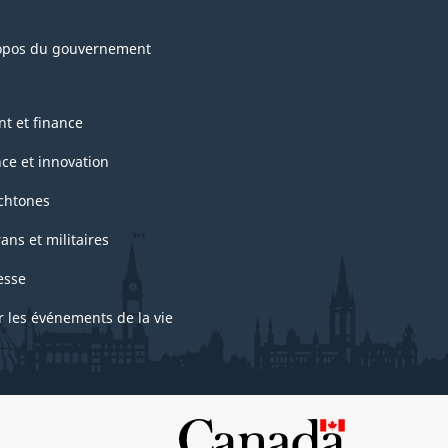
opos du gouvernement
nt et finance
nce et innovation
chtones
ans et militaires
esse
r les événements de la vie