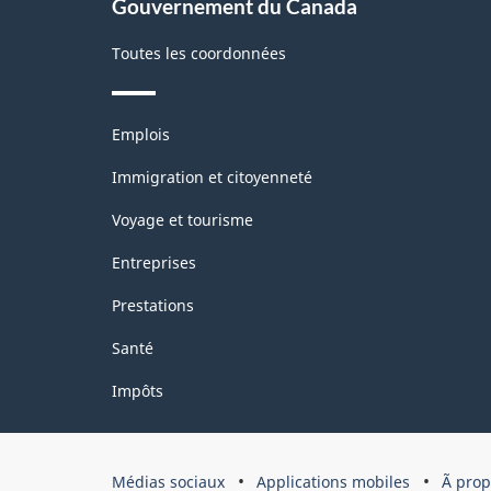
Gouvernement du Canada
Toutes les coordonnées
Thèmes
Emplois
et
sujets
Immigration et citoyenneté
Voyage et tourisme
Entreprises
Prestations
Santé
Impôts
Organisation
Médias sociaux
Applications mobiles
Ã pro