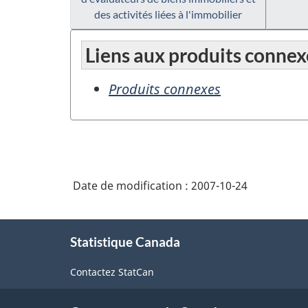
des activités liées à l'immobilier
Liens aux produits connex
Produits connexes
Date de modification :
2007-10-24
À
Statistique Canada
propos
de
Contactez StatCan
ce
site