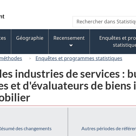
Passer
Passer
Passer
au
à
à
/
Recherche
Rechercher
contenu
« À
la
Government
dans
principal
propos
version
of
Statistique
de
HTML
ces
Géographie
Recensement
Enquêtes et p
Canada
Canada
ce
simplifiée
statistiqu
site »
 méthodes
Enquêtes et programmes statistiques
es industries de services : 
s et d'évaluateurs de biens 
obilier
Résumé des changements
Autres périodes de référe