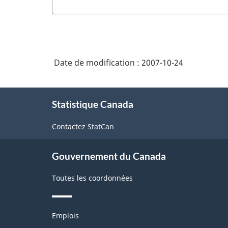
Date de modification :
2007-10-24
À
Statistique Canada
propos
de
Contactez StatCan
ce
site
Gouvernement du Canada
Toutes les coordonnées
Thèmes
Emplois
et