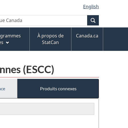
English
Recherche
rogrammes
À propos de
Canada.ca
es
StatCan
ennes (ESCC)
nce
Produits connexes