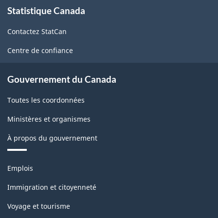
À
Statistique Canada
propos
de
Contactez StatCan
ce
site
Centre de confiance
Gouvernement du Canada
Toutes les coordonnées
Ministères et organismes
À propos du gouvernement
Thèmes
Emplois
et
sujets
Immigration et citoyenneté
Voyage et tourisme