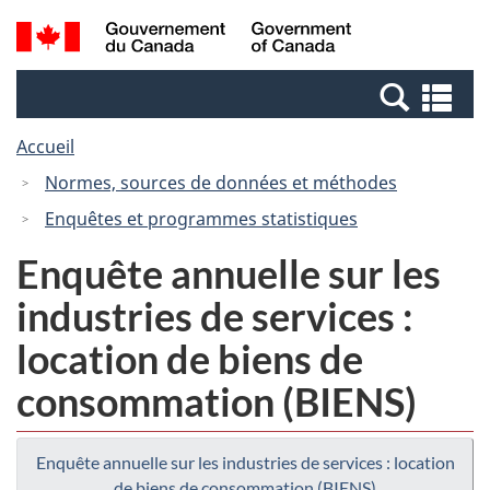
Passer
Passer
Recherche
/
au
à
et
Government
contenu
la
menus
of
Re
principal
version
Canada
et
HTML
Accueil
me
simplifiée
Normes, sources de données et méthodes
Enquêtes et programmes statistiques
Enquête annuelle sur les
industries de services :
location de biens de
consommation (BIENS)
Enquête annuelle sur les industries de services : location
de biens de consommation (BIENS)