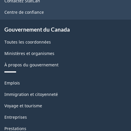
Contactez StatCan
ce
site
Centre de confiance
Gouvernement du Canada
Toutes les coordonnées
Ministères et organismes
À propos du gouvernement
Thèmes
Emplois
et
sujets
Immigration et citoyenneté
Voyage et tourisme
Entreprises
Prestations