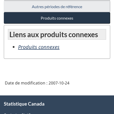
Autres périodes de référence
Produits connexes
Liens aux produits connexes
Produits connexes
Date de modification :
2007-10-24
À
Statistique Canada
propos
de