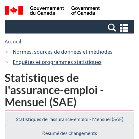
Passer
Passer
Recherche
/
au
à
et
Government
contenu
la
menus
of
Re
principal
version
Canada
et
HTML
Accueil
me
simplifiée
Normes, sources de données et méthodes
Enquêtes et programmes statistiques
Statistiques de
l'assurance-emploi -
Mensuel (SAE)
Statistiques de l'assurance-emploi - Mensuel (SAE)
Résumé des changements