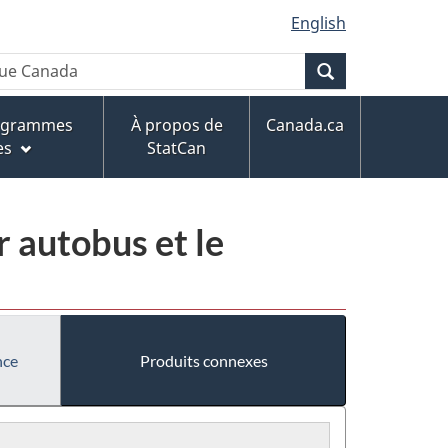
English
Recherche
rogrammes
À propos de
Canada.ca
es
StatCan
r autobus et le
nce
Produits connexes