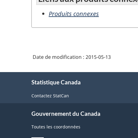
Produits connexes
Date de modification :
2015-05-13
À
Statistique Canada
propos
de
Contactez StatCan
ce
site
Gouvernement du Canada
Toutes les coordonnées