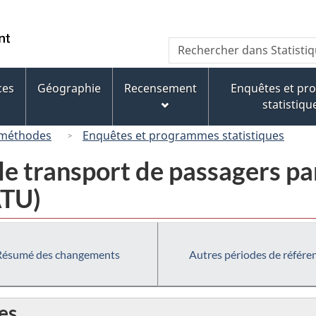
Passer
Passer
Passer
au
à
à
/
Recherche
Rechercher
contenu
« À
la
Government
dans
principal
propos
version
of
Statistique
de
HTML
ces
Géographie
Recensement
Enquêtes et p
Canada
Canada
ce
simplifiée
statistiqu
site »
 méthodes
Enquêtes et programmes statistiques
le transport de passagers pa
ATU)
Résumé des changements
Autres périodes de référe
es