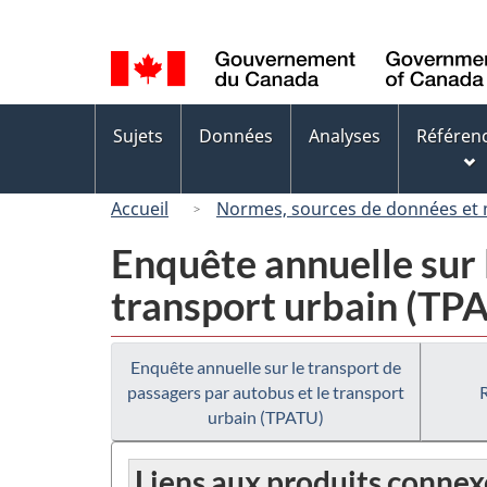
Sélection
de
la
langue
Menus
Sujets
Données
Analyses
Référen
des
sujets
Accueil
Normes, sources de données et
Enquête annuelle sur 
transport urbain (TP
Enquête annuelle sur le transport de
passagers par autobus et le transport
urbain (TPATU)
Liens aux produits connex