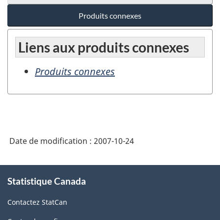
Produits connexes
Liens aux produits connexes
Produits connexes
Date de modification :
2007-10-24
À
Statistique Canada
propos
de
Contactez StatCan
ce
site