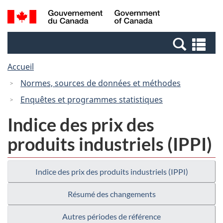
Passer
Passer
Recherche
/
au
à
et
Government
contenu
la
menus
of
Re
principal
version
Canada
et
HTML
Accueil
me
simplifiée
Normes, sources de données et méthodes
Enquêtes et programmes statistiques
Indice des prix des
produits industriels (IPPI)
Indice des prix des produits industriels (IPPI)
Résumé des changements
Autres périodes de référence