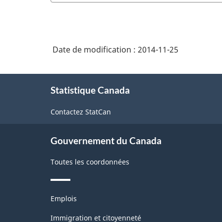
Date de modification :
2014-11-25
À
Statistique Canada
propos
de
Contactez StatCan
ce
site
Gouvernement du Canada
Toutes les coordonnées
Thèmes
Emplois
et
sujets
Immigration et citoyenneté