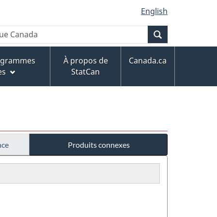
English
Recherche
rogrammes
À propos de
Canada.ca
es
StatCan
nce
Produits connexes