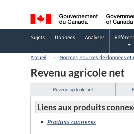
Sélection
de
la
langue
Menus
Sujets
Données
Analyses
Référen
des
sujets
Accueil
Normes, sources de données et
Revenu agricole net
Revenu agricole net
Liens aux produits connex
Produits connexes