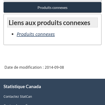
Produits connexes
Liens aux produits connexes
Produits connexes
Date de modification :
2014-09-08
À
Statistique Canada
propos
de
Contactez StatCan
ce
site