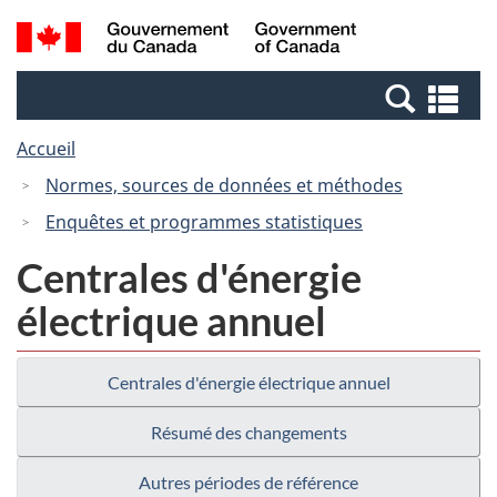
Passer
Passer
Recherche
/
au
à
et
Government
contenu
la
menus
of
Re
principal
version
Canada
et
HTML
Accueil
me
simplifiée
Normes, sources de données et méthodes
Enquêtes et programmes statistiques
Centrales d'énergie
électrique annuel
Centrales d'énergie électrique annuel
Résumé des changements
Autres périodes de référence