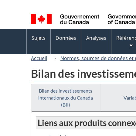
Sélection
de
la
langue
Menus
Sujets
Données
Analyses
Référen
des
sujets
Accueil
Normes, sources de données et
Bilan des investissem
Bilan des investissements
internationaux du Canada
Variab
(BII)
Liens aux produits connex