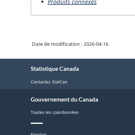
Produits connexes
Date de modification :
2026-04-16
À
Statistique Canada
propos
de
Contactez StatCan
ce
site
Gouvernement du Canada
Toutes les coordonnées
Thèmes
Emplois