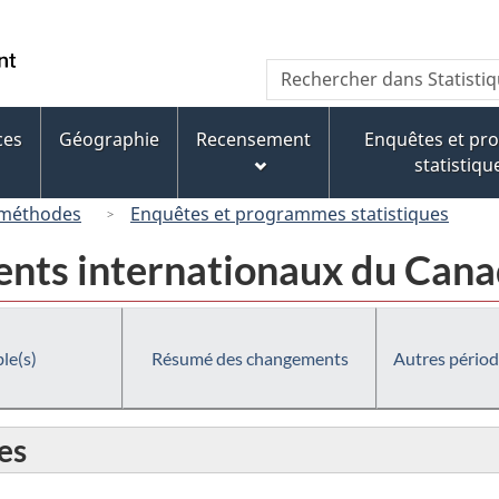
Passer
Passer
Passer
au
à
à
/
Recherche
Rechercher
contenu
« À
la
Government
dans
principal
propos
version
of
Statistique
de
HTML
ces
Géographie
Recensement
Enquêtes et p
Canada
Canada
ce
simplifiée
statistiqu
site »
 méthodes
Enquêtes et programmes statistiques
ents internationaux du Canad
le(s)
Résumé des changements
Autres périod
es