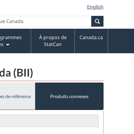
English
Recherche
rogrammes
À propos de
Canada.ca
es
StatCan
a (BII)
es de référence
Produits connexes