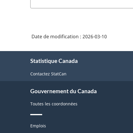
Date de modification :
2026-03-10
À
Statistique Canada
propos
de
Contactez StatCan
ce
site
Gouvernement du Canada
Toutes les coordonnées
Thèmes
Emplois
et