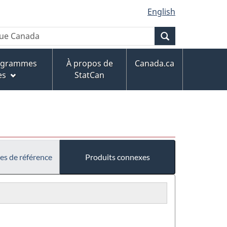
English
Recherche
rogrammes
À propos de
Canada.ca
es
StatCan
es de référence
Produits connexes