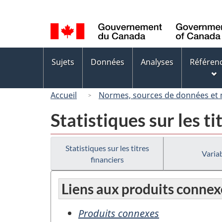
Sélection
de
la
langue
Menus
Sujets
Données
Analyses
Référen
des
sujets
Accueil
Normes, sources de données et
Statistiques sur les ti
Statistiques sur les titres
Variab
financiers
Liens aux produits connex
Produits connexes