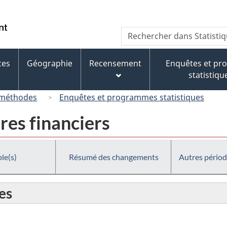
Passer
Passer
Passer
au
à
à
/
Recherche
Rechercher
contenu
« À
la
Government
dans
principal
propos
version
of
Statistique
de
HTML
ces
Géographie
Recensement
Enquêtes et p
Canada
Canada
ce
simplifiée
statistiqu
site »
 méthodes
Enquêtes et programmes statistiques
tres financiers
le(s)
Résumé des changements
Autres périod
es