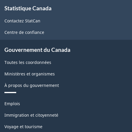
À
Statistique Canada
propos
de
Contactez StatCan
ce
site
Centre de confiance
Gouvernement du Canada
Toutes les coordonnées
Ministères et organismes
À propos du gouvernement
Thèmes
Emplois
et
sujets
Immigration et citoyenneté
Voyage et tourisme