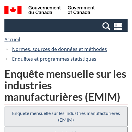
Passer
Passer
Recherche
/
au
à
et
Government
contenu
la
menus
of
Re
principal
version
Canada
et
HTML
Accueil
me
simplifiée
Normes, sources de données et méthodes
Enquêtes et programmes statistiques
Enquête mensuelle sur les
industries
manufacturières (EMIM)
Enquête mensuelle sur les industries manufacturières
(EMIM)