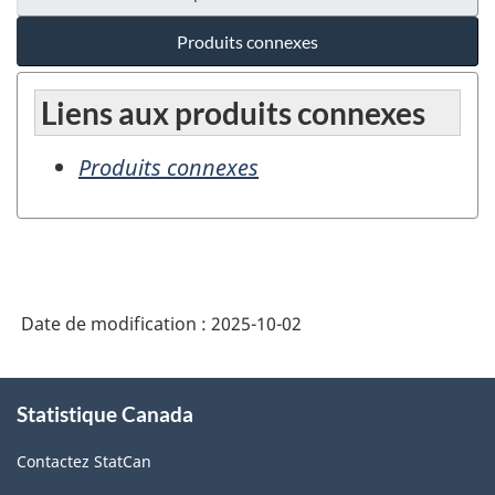
Produits connexes
Liens aux produits connexes
Produits connexes
Date de modification :
2025-10-02
À
Statistique Canada
propos
de
Contactez StatCan
ce