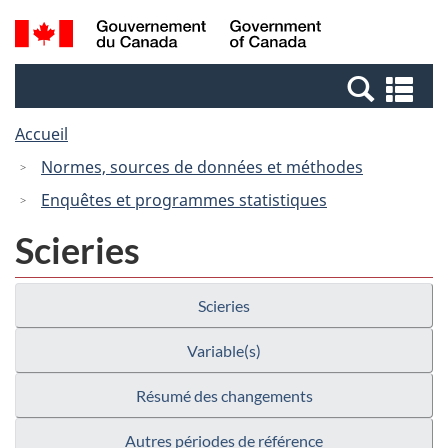
Passer
Passer
Recherche
/
au
à
et
Government
contenu
la
menus
of
Re
principal
version
Canada
et
HTML
Accueil
me
simplifiée
Normes, sources de données et méthodes
Enquêtes et programmes statistiques
Scieries
Scieries
Variable(s)
Résumé des changements
Autres périodes de référence