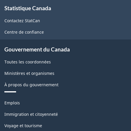
À
Statistique Canada
propos
de
Contactez StatCan
ce
site
Centre de confiance
Gouvernement du Canada
Toutes les coordonnées
Ministères et organismes
À propos du gouvernement
Thèmes
Emplois
et
sujets
Immigration et citoyenneté
Voyage et tourisme