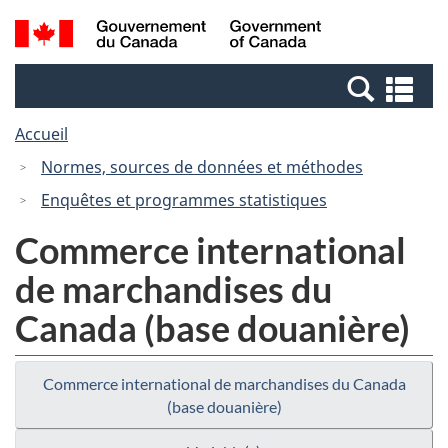
Passer
Passer
Recherche
/
au
à
et
Government
contenu
la
menus
of
Re
principal
version
Canada
et
HTML
Accueil
me
simplifiée
Normes, sources de données et méthodes
Enquêtes et programmes statistiques
Commerce international
de marchandises du
Canada (base douanière)
Commerce international de marchandises du Canada
(base douanière)