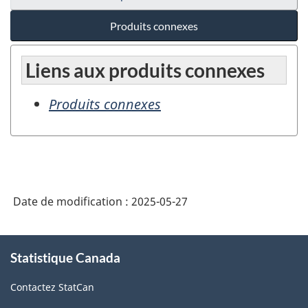
Produits connexes
Liens aux produits connexes
Produits connexes
Date de modification :
2025-05-27
À
Statistique Canada
propos
de
Contactez StatCan
ce