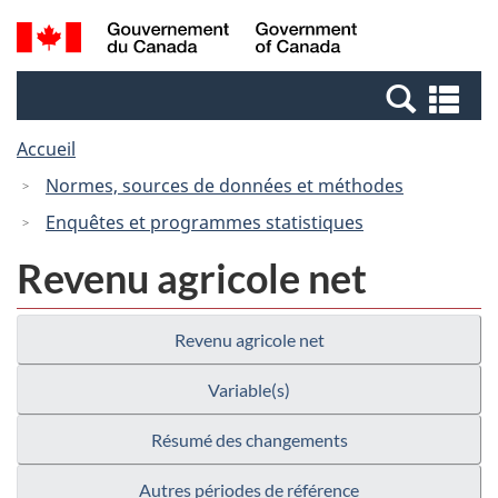
Passer
Passer
Recherche
/
au
à
et
Government
contenu
la
menus
of
Re
principal
version
Canada
et
HTML
Accueil
me
simplifiée
Normes, sources de données et méthodes
Enquêtes et programmes statistiques
Revenu agricole net
Revenu agricole net
Variable(s)
Résumé des changements
Autres périodes de référence