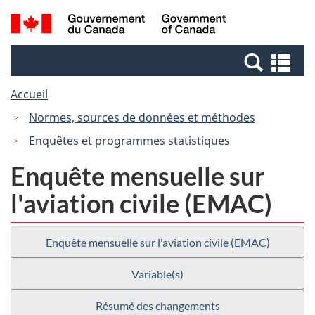
Passer
Passer
Recherche
/
au
à
et
Government
contenu
la
menus
of
Re
principal
version
Canada
et
HTML
Accueil
me
simplifiée
Normes, sources de données et méthodes
Enquêtes et programmes statistiques
Enquête mensuelle sur
l'aviation civile (EMAC)
Enquête mensuelle sur l'aviation civile (EMAC)
Variable(s)
Résumé des changements