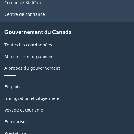
Contactez StatCan
ce
site
Centre de confiance
Gouvernement du Canada
Toutes les coordonnées
Ministères et organismes
À propos du gouvernement
Thèmes
Emplois
et
sujets
Immigration et citoyenneté
Voyage et tourisme
Entreprises
Prestations