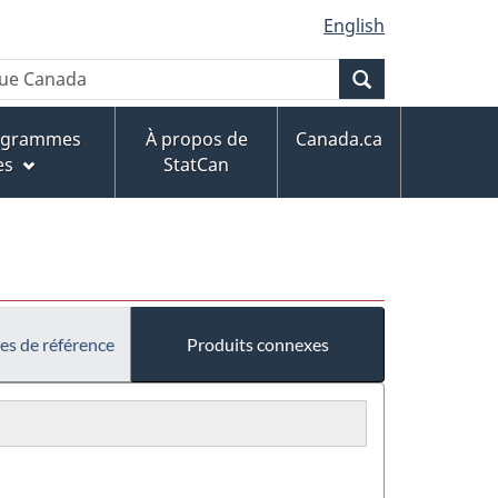
English
Recherche
rogrammes
À propos de
Canada.ca
es
StatCan
es de référence
Produits connexes