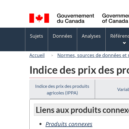
Sélection
de
la
langue
Menus
Sujets
Données
Analyses
Référen
des
sujets
Accueil
Normes, sources de données et
Indice des prix des pr
Indice des prix des produits
Variab
agricoles (IPPA)
Liens aux produits connex
Produits connexes