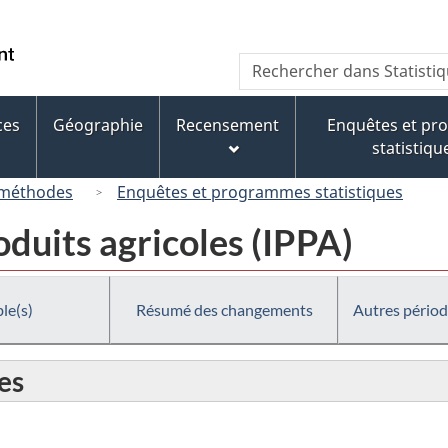
Passer
Passer
Passer
au
à
à
/
Recherche
Rechercher
contenu
« À
la
Government
dans
principal
propos
version
of
Statistique
de
HTML
ces
Géographie
Recensement
Enquêtes et p
Canada
Canada
ce
simplifiée
statistiqu
site »
 méthodes
Enquêtes et programmes statistiques
oduits agricoles (IPPA)
le(s)
Résumé des changements
Autres périod
es