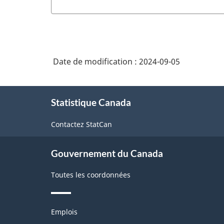
Date de modification :
2024-09-05
À
Statistique Canada
propos
de
Contactez StatCan
ce
site
Gouvernement du Canada
Toutes les coordonnées
Thèmes
Emplois
et