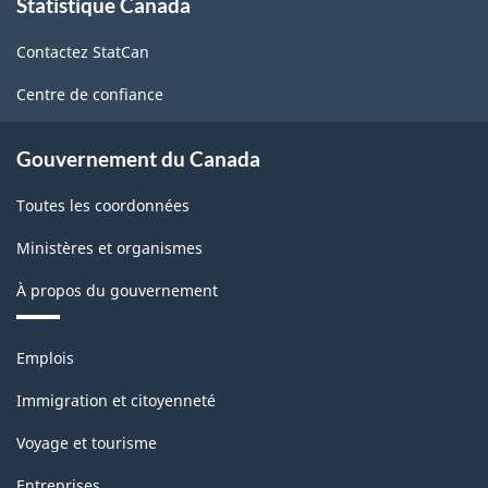
Statistique Canada
propos
de
Contactez StatCan
ce
site
Centre de confiance
Gouvernement du Canada
Toutes les coordonnées
Ministères et organismes
À propos du gouvernement
Thèmes
Emplois
et
sujets
Immigration et citoyenneté
Voyage et tourisme
Entreprises