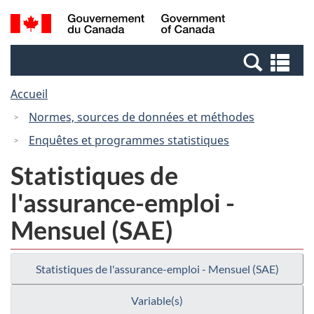
Passer
Passer
Recherche
/
au
à
et
Government
contenu
la
menus
of
Re
principal
version
Canada
et
HTML
Accueil
me
simplifiée
Normes, sources de données et méthodes
Enquêtes et programmes statistiques
Statistiques de
l'assurance-emploi -
Mensuel (SAE)
Statistiques de l'assurance-emploi - Mensuel (SAE)
Variable(s)