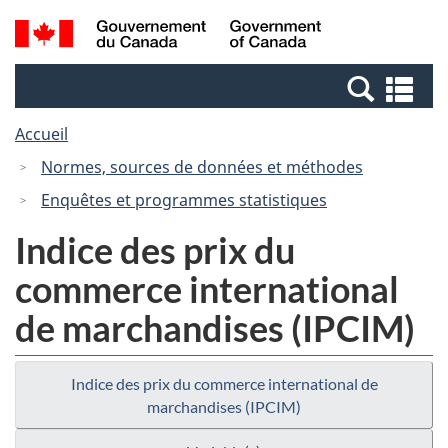
Passer
Passer
Recherche
/
au
à
et
Government
contenu
la
menus
of
Re
principal
version
Canada
et
HTML
Accueil
me
simplifiée
Normes, sources de données et méthodes
Enquêtes et programmes statistiques
Indice des prix du
commerce international
de marchandises (IPCIM)
Indice des prix du commerce international de
marchandises (IPCIM)