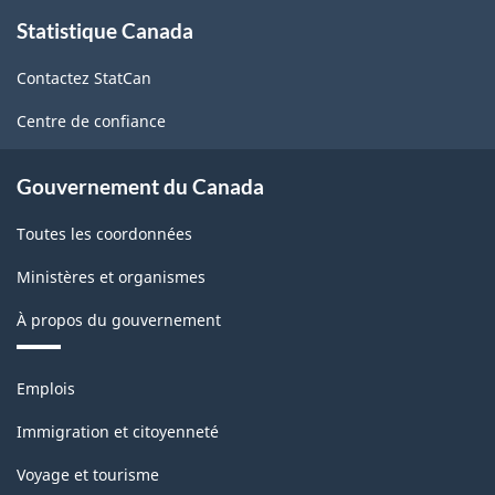
À
Statistique Canada
propos
de
Contactez StatCan
ce
site
Centre de confiance
Gouvernement du Canada
Toutes les coordonnées
Ministères et organismes
À propos du gouvernement
Thèmes
Emplois
et
sujets
Immigration et citoyenneté
Voyage et tourisme