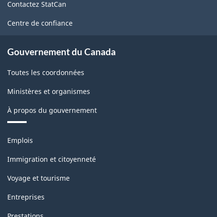
Contactez StatCan
ce
site
Centre de confiance
Gouvernement du Canada
Toutes les coordonnées
Ministères et organismes
À propos du gouvernement
Thèmes
Emplois
et
sujets
Immigration et citoyenneté
Voyage et tourisme
Entreprises
Prestations