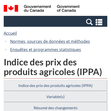
Passer
Passer
Recherche
/
au
à
et
Government
contenu
la
menus
of
Re
principal
version
Canada
et
HTML
Accueil
me
simplifiée
Normes, sources de données et méthodes
Enquêtes et programmes statistiques
Indice des prix des
produits agricoles (IPPA)
Indice des prix des produits agricoles (IPPA)
Variable(s)
Résumé des changements